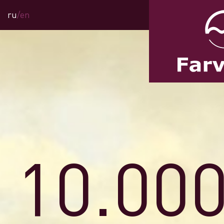
ru
/
en
10.00